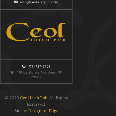
info@ceolirishpub.com
A
V
I
G
A
T
I
O
775-737-9373
N
410 California Ave Reno, NV
89509
© 2026
Ceol Irish Pub
. All Rights
Reserved.
Site by
Design on Edge